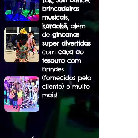
Tok, Just Dance
,
brincadeiras
musicais,
karaokê,
além
de
gincanas
super divertidas
com
caça ao
tesouro
com
brindes
(fornecidos pelo
cliente)
e muito
mais!