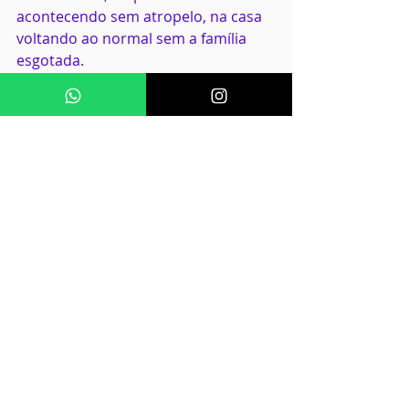
acontecendo sem atropelo, na casa 
voltando ao normal sem a família 
esgotada.
É esse cuidado invisível que dá valor 
ao serviço completo. E é também o 
que gera confiança. Quando a 
operação funciona com carinho e 
precisão, os pais sentem que alguém 
realmente assumiu a 
responsabilidade do evento.
Como escolher quem vai 
cuidar da sua festa em 
casa
Antes de fechar, vale observar se a 