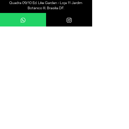
as fotos ficarem ainda mais
Quadra 09/10 Ed. Like Garden - Loja 11 Jardim
criativas.
Botânico III, Brasília DF.
+55 61 99661-9010
@smartpartydf
Páginas
Festa na House
Festa de 15 anos
Festa Delivery
Festa de
Adolescente
Festa Infantil
Festa de 18 anos
Festa Kids
Nossos Serviços
Festa Teen
Copyright 2024, todos os direitos reservados a Smart
Party Eventos LTDA.