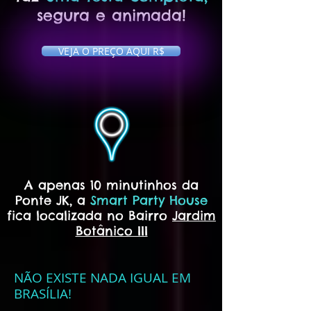
segura e animada!
VEJA O PREÇO AQUI R$
A apenas
10 minutinhos da
Ponte JK, a
Smart Party House
fica localizada no Bairro
Jardim
Botânico III
NÃO EXISTE NADA IGUAL EM
BRASÍLIA!